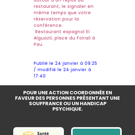
autour d’un repas au
restaurant, le signaler en
même temps que votre
réservation pour la
conférence.
Restaurant espagnol El
Alguazil, place du Foirail à
Pau
Publié le 24 janvier à 09:25
/ modifié le 24 janvier à
17:40
POUR UNE ACTION COORDONNÉE EN
FAVEUR DES PERSONNES PRÉSENTANT UNE
SOUFFRANCE OU UN HANDICAP
PSYCHIQUE.