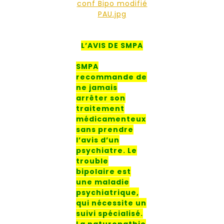
conf Bipo modifié
PAU.jpg
L’AVIS DE SMPA
SMPA
recommande de
ne jamais
arrêter son
traitement
médicamenteux
sans prendre
l’avis d’un
psychiatre. Le
trouble
bipolaire est
une maladie
psychiatrique,
qui nécessite un
suivi spécialisé.