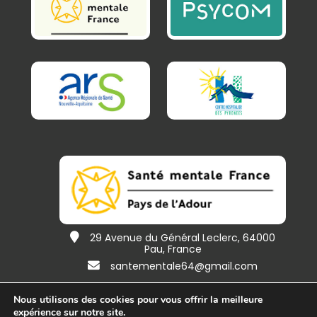
29 Avenue du Général Leclerc, 64000
Pau, France
santementale64@gmail.com
Nous utilisons des cookies pour vous offrir la meilleure
expérience sur notre site.
Accueil
contact
une création
@
spiral