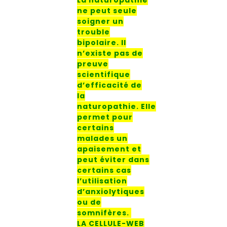
La naturopathie
ne peut seule
soigner un
trouble
bipolaire. Il
n’existe pas de
preuve
scientifique
d’efficacité de
la
naturopathie.
Elle
permet pour
certains
malades un
apaisement et
peut éviter dans
certains cas
l’utilisation
d’anxiolytiques
ou de
somnifères.
LA CELLULE-WEB