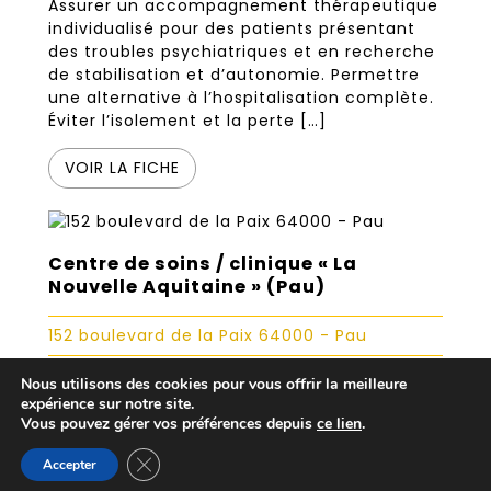
Assurer un accompagnement thérapeutique
individualisé pour des patients présentant
des troubles psychiatriques et en recherche
de stabilisation et d’autonomie. Permettre
une alternative à l’hospitalisation complète.
Éviter l’isolement et la perte […]
VOIR LA FICHE
Centre de soins / clinique « La
Nouvelle Aquitaine » (Pau)
152 boulevard de la Paix 64000 - Pau
Clinique psychiatrique
Nous utilisons des cookies pour vous offrir la meilleure
expérience sur notre site.
Au nord de la ville de Pau, le centre de soins
Vous pouvez gérer vos préférences depuis
ce lien
.
La Nouvelle Aquitaine est né du
regroupement des cliniques du Château de
Fermer la bannière des cookies GDPR
Accepter
Préville (Orthez) et de Beau Site (Gan). Le