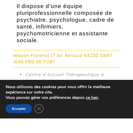
Il dispose d’une équipe
pluriprofessionnelle composée de
psychiatre, psychologue, cadre de
santé, infirmiers,
psychomotricienne et assistante
sociale.
Maison Florenia 17 Av. Renaud 64220 SAINT
JEAN PIED DE PORT
Centre d Accueil Thérapeutique à
Temps Partiel
adolescents | adultes | enfants |
Nous utilisons des cookies pour vous offrir la meilleure
expérience sur notre site.
personnes agées
Vous pouvez gérer vos préférences depuis
ce lien
.
téléphone :
05 59 37 26 36
Consultations
Fermer la bannière des cookies GDPR
Accepter
POUR UNE ACTION COORDONNÉE EN
FAVEUR DES PERSONNES PRÉSENTANT UNE