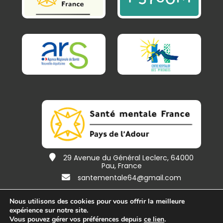
29 Avenue du Général Leclerc, 64000
Pau, France
santementale64@gmail.com
Nous utilisons des cookies pour vous offrir la meilleure
expérience sur notre site.
Accueil
contact
une création
@
spiral
Vous pouvez gérer vos préférences depuis
ce lien
.