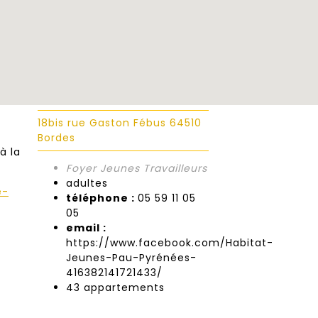
18bis rue Gaston Fébus 64510
Bordes
à la
Foyer Jeunes Travailleurs
adultes
e-
téléphone :
05 59 11 05
05
email :
https://www.facebook.com/Habitat-
Jeunes-Pau-Pyrénées-
416382141721433/
43 appartements