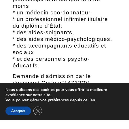
moins
* un médecin coordonnateur,
* un professionnel infirmier titulaire
du diplôme d’État,
* des aides-soignants,
* des aides médico-psychologiques,
* des accompagnants éducatifs et
sociaux
* et des personnels psycho-
éducatifs.
Demande d’admission par le
document Cerfa n°14732*01
Nous utilisons des cookies pour vous offrir la meilleure
expérience sur notre site.
Vous pouvez gérer vos préférences depuis
ce lien
.
Sur le web :
www.cc-
Fermer la bannière des cookies GDPR
arthezdebearn.fr/-social/retraite.htm
Accepter
56 Rue la Carrère 64370 ARTHEZ DE BEARN