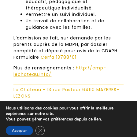
éducatif, pédagogique et
thérapeutique individualisé,
Permettre un suivi individuel,
Un travail de collaboration et de
guidance avec les familles.
L’admission se fait, sur demande par les
parents auprès de la MDPH, par dossier
complété et déposé pour avis de la CDAPH.
Formulaire
Cerfa 13788*01
Plus de renseignements :
http://cmp-
lechateau.info/
Le Château - 13 rue Pasteur 64110 MAZERES-
LEZONS
Nous utilisons des cookies pour vous offrir la meilleure
SESSAD
expérience sur notre site.
adolescents | enfants
Vous pouvez gérer vos préférences depuis
ce lien
.
téléphone :
05 59 06 61 25
email :
cmp-lechateau@wanadoo.fr
Fermer la bannière des cookies GDPR
Accepter
SESSAD 20 places