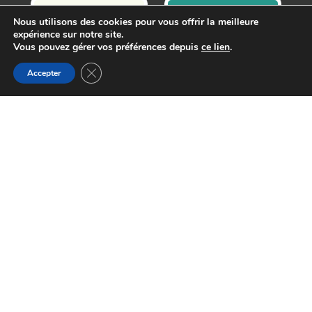
Nous utilisons des cookies pour vous offrir la meilleure
expérience sur notre site.
Vous pouvez gérer vos préférences depuis
ce lien
.
Fermer la bannière des cookies GDPR
Accepter
29 Avenue du Général Leclerc, 64000
Pau, France
santementale64@gmail.com