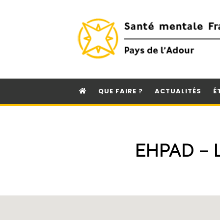
QUE FAIRE ?
ACTUALITÉS
É
EHPAD – 