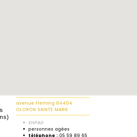
avenue Fleming 64404
OLORON SAINTE MARIE
s
ns)
EHPAD
personnes agées
téléphone :
05 59 89 65