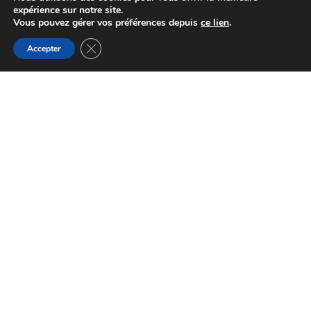
expérience sur notre site.
Vous pouvez gérer vos préférences depuis
ce lien
.
Fermer la bannière des cookies GDPR
Accepter
29 Avenue du Général Leclerc, 64000
Pau, France
santementale64@gmail.com
Accueil
contact
une création
@
spiral