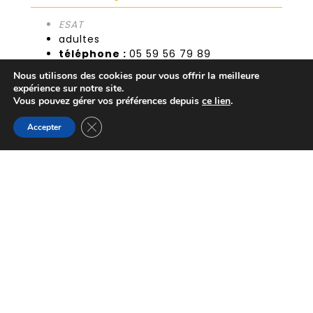
ESAT
adultes
téléphone :
05 59 56 79 89
email :
dominique.driollet@suerte.fr
Nous utilisons des cookies pour vous offrir la meilleure
expérience sur notre site.
Vous pouvez gérer vos préférences depuis
ce lien
.
POUR UNE ACTION COORDONNÉE EN
Fermer la bannière des cookies GDPR
Accepter
FAVEUR DES PERSONNES PRÉSENTANT UNE
SOUFFRANCE OU UN HANDICAP
PSYCHIQUE.