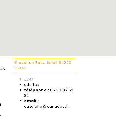
19 avenue Beau Soleil 64320
IDRON
ées
ESAT
adultes
téléphone :
05 59 02 52
82
s
email :
e
catalpha@wanadoo.fr