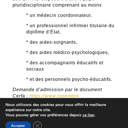
pluridisciplinaire comprenant au moins
* un médecin coordonnateur,
* un professionnel infirmier titulaire du
diplôme d’État,
* des aides-soignants,
* des aides médico-psychologiques,
* des accompagnants éducatifs et
sociaux
* et des personnels psycho-éducatifs.
Demande d’admission par le document
Cerfa :
https://www.logement-
seniors.com/uploads/medias/outils/documents/52-
Nous utilisons des cookies pour vous offrir la meilleure
formulaire-admission-ehpad-cerfa.pdf
expérience sur notre site.
Vous pouvez gérer vos préférences depuis
ce lien
.
Plus de renseignements :
Fermer la bannière des cookies GDPR
http://www.fondation-luro.fr/maison-
Accepter