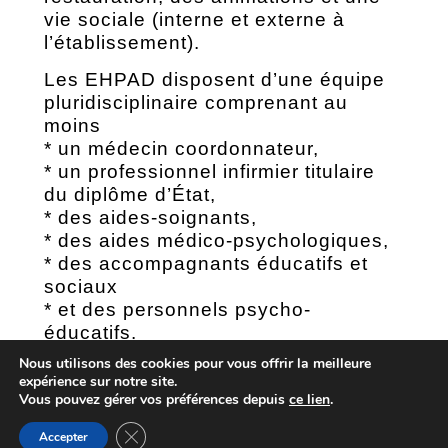
vie sociale (interne et externe à
l’établissement).
Les EHPAD disposent d’une équipe
pluridisciplinaire comprenant au
moins
* un médecin coordonnateur,
* un professionnel infirmier titulaire
du diplôme d’État,
* des aides-soignants,
* des aides médico-psychologiques,
* des accompagnants éducatifs et
sociaux
* et des personnels psycho-
éducatifs.
Nous utilisons des cookies pour vous offrir la meilleure
Demande d’admission par le
expérience sur notre site.
document Cerfa n°14732*01
Vous pouvez gérer vos préférences depuis
ce lien
.
Fermer la bannière des cookies GDPR
Accepter
13 rue du Faubourg NAVARRENX 64190