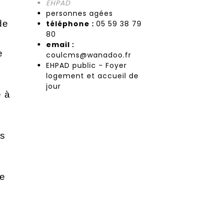
EHPAD
personnes agées
de
téléphone :
05 59 38 79
80
email :
e
coulcms@wanadoo.fr
EHPAD public - Foyer
logement et accueil de
,
jour
e à
ns
ie