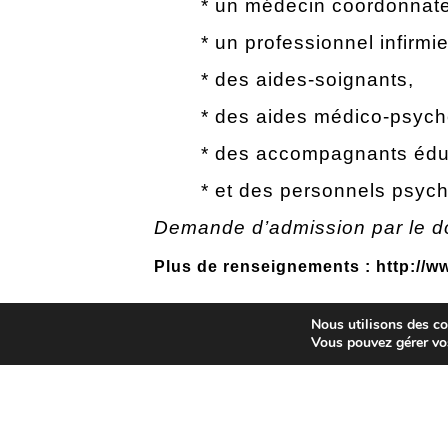
* un médecin coordonnate
* un professionnel infirmie
* des aides-soignants,
* des aides médico-psych
* des accompagnants éduc
* et des personnels psych
Demande d’admission par le 
Plus de renseignements :
http://w
Nous utilisons des coo
POUR UNE ACTION COORDONNÉE E
Vous pouvez gérer vo