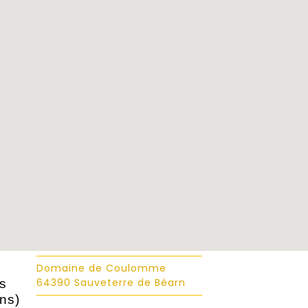
Domaine de Coulomme
64390 Sauveterre de Béarn
s
ns)