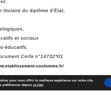
ur,
r titulaire du diplôme d’État,
ologiques,
atifs et sociaux
o-éducatifs.
document Cerfa n°14732*01
ww.etablissement-coulomme.fr/
kies pour vous offrir la meilleure expérience sur notre site.
N FAVEUR DES PERSONNES PRÉSENTANT UNE SOUFFRA
s préférences depuis
ce lien
.