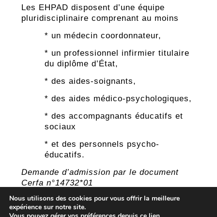
Les EHPAD disposent d’une équipe
pluridisciplinaire comprenant au moins
* un médecin coordonnateur,
* un professionnel infirmier titulaire
du diplôme d’État,
* des aides-soignants,
* des aides médico-psychologiques,
* des accompagnants éducatifs et
sociaux
* et des personnels psycho-
éducatifs.
Demande d’admission par le document
Cerfa n°14732*01
Nous utilisons des cookies pour vous offrir la meilleure
Sur le web :
https://essentiel-
expérience sur notre site.
autonomie.humanis.com/trouver-
Vous pouvez gérer vos préférences depuis
ce lien
.