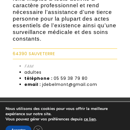
caractère professionnel et rend
nécessaire l’assistance d’une tierce
personne pour la plupart des actes
essentiels de l’existence ainsi qu’une
surveillance médicale et des soins
constants.
64390 SAUVETERRE
FAM
adultes
téléphone :
05 59 38 79 80
email :
jdebelmont@gmail.com
POUR UNE ACTION COORDONNÉE EN
Nous utilisons des cookies pour vous offrir la meilleure
FAVEUR DES PERSONNES PRÉSENTANT UNE
expérience sur notre site.
SOUFFRANCE OU UN HANDICAP
Vous pouvez gérer vos préférences depuis
ce lien
.
PSYCHIQUE.
Fermer la bannière des cookies GDPR