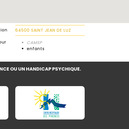
tion
64500 SAINT JEAN DE LUZ
e
our
CAMSP
enfants
NCE OU UN HANDICAP PSYCHIQUE.