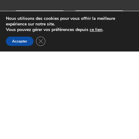
Nous utilisons des cookies pour vous offrir la meilleure
expérience sur notre site.
Vous pouvez gérer vos préférences depuis
ce lien
.
Fermer la bannière des cookies GDPR
Accepter
29 Avenue du Général Leclerc, 64000
Pau, France
santementale64@gmail.com