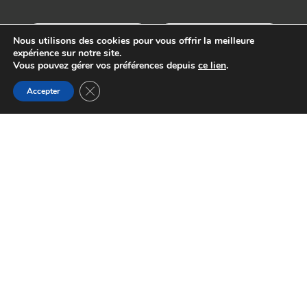
Nous utilisons des cookies pour vous offrir la meilleure
expérience sur notre site.
Vous pouvez gérer vos préférences depuis
ce lien
.
Fermer la bannière des cookies GDPR
Accepter
29 Avenue du Général Leclerc, 64000
Pau, France
santementale64@gmail.com