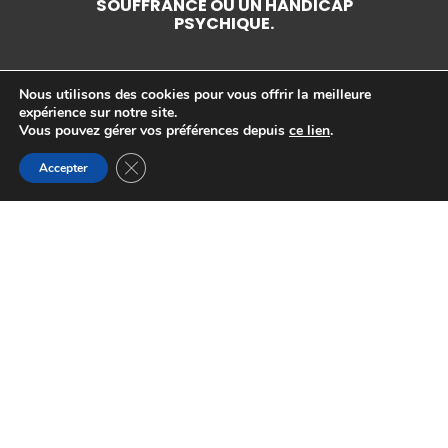
SOUFFRANCE OU UN HANDICAP
PSYCHIQUE.
Nous utilisons des cookies pour vous offrir la meilleure
expérience sur notre site.
Vous pouvez gérer vos préférences depuis
ce lien
.
Fermer la bannière des cookies GDPR
Accepter
29 Avenue du Général Leclerc, 64000