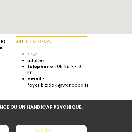
Les
64120 LARCEVAU
de
FAM
s
adultes
téléphone :
05 59 37 91
50
email :
foyer.bizideki@wanadoo.fr
NCE OU UN HANDICAP PSYCHIQUE.