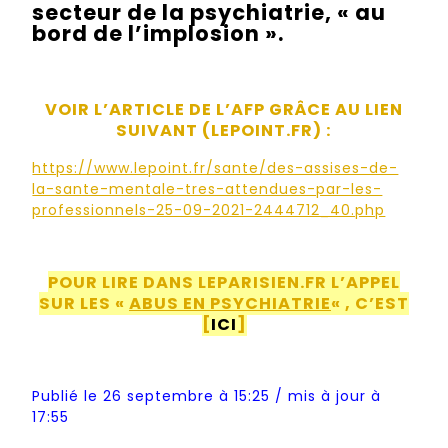
secteur de la psychiatrie, « au
bord de l’implosion ».
VOIR L’ARTICLE DE L’AFP GRÂCE AU LIEN
SUIVANT (LEPOINT.FR) :
https://www.lepoint.fr/sante/des-assises-de-
la-sante-mentale-tres-attendues-par-les-
professionnels-25-09-2021-2444712_40.php
POUR LIRE DANS LEPARISIEN.FR L’APPEL
SUR LES «
ABUS EN PSYCHIATRIE
« , C’EST
[
ICI
]
Publié le 26 septembre à 15:25 / mis à jour à
17:55