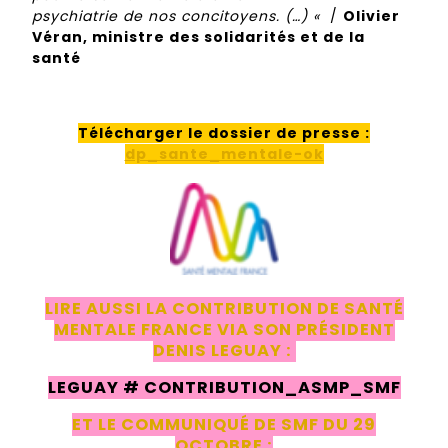
psychiatrie de nos concitoyens. (…) «
/
Olivier
Véran, ministre des solidarités et de la
santé
Télécharger le dossier de presse
:
dp_sante_mentale-ok
LIRE AUSSI LA CONTRIBUTION DE SANTÉ
MENTALE FRANCE
VIA SON PRÉSIDENT
DENIS LEGUAY :
LEGUAY # CONTRIBUTION_ASMP_SMF
ET LE COMMUNIQUÉ DE SMF DU 29
OCTOBRE :